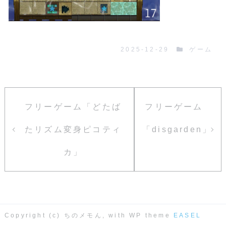
2025-12-29
ゲーム
フリーゲーム「どたば
フリーゲーム
たリズム変身ピコティ
「disgarden」
カ」
Copyright (c) ちのメモん, with WP theme
EASEL