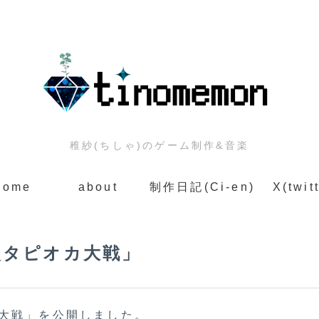
稚紗(ちしゃ)のゲーム制作&音楽
home
about
制作日記(Ci-en)
X(twit
次タピオカ大戦」
大戦」を公開しました。