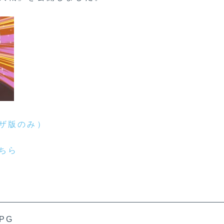
ザ版のみ）
ちら
PG