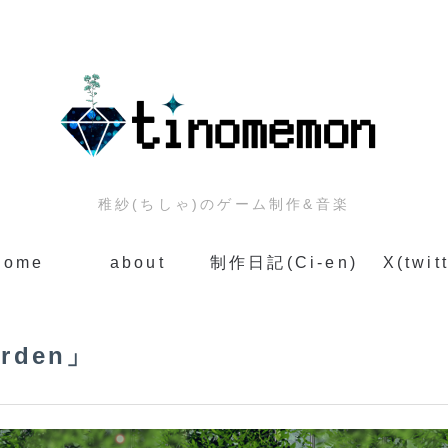
稚紗(ちしゃ)のゲーム制作&音楽
home
about
制作日記(Ci-en)
X(twit
rden」