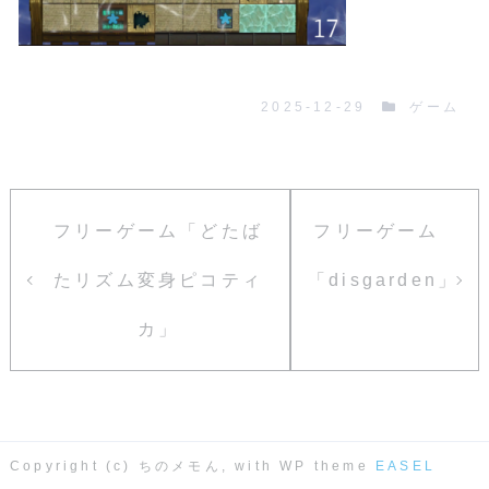
2025-12-29
ゲーム
フリーゲーム「どたば
フリーゲーム
たリズム変身ピコティ
「disgarden」
カ」
Copyright (c) ちのメモん, with WP theme
EASEL